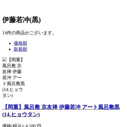
伊藤若冲(黒)
14
件
の商品がございます。
価格順
新着順
【岡重】風呂敷 京友禅 伊藤若冲 アート風呂敷黒
(14.ヒョウタン)
価格(税込):
4,180
円