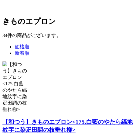
きものエプロン
34
件
の商品がございます。
価格順
新着順
【和つう】きものエプロン<175.白藍のやたら縞地
紋字に染疋田調の枝垂れ柳>