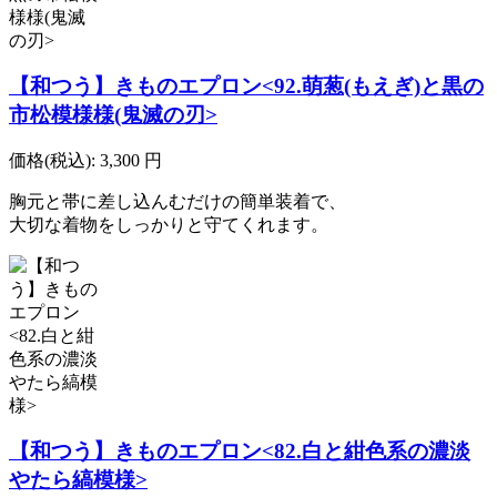
【和つう】きものエプロン<92.萌葱(もえぎ)と黒の
市松模様様(鬼滅の刃>
価格(税込):
3,300
円
胸元と帯に差し込んむだけの簡単装着で、
大切な着物をしっかりと守てくれます。
【和つう】きものエプロン<82.白と紺色系の濃淡
やたら縞模様>