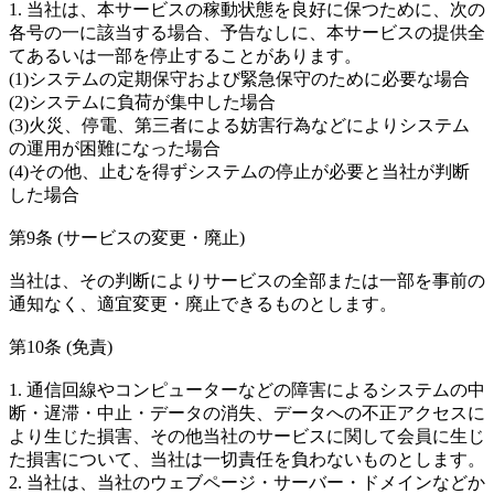
1. 当社は、本サービスの稼動状態を良好に保つために、次の
各号の一に該当する場合、予告なしに、本サービスの提供全
てあるいは一部を停止することがあります。
(1)システムの定期保守および緊急保守のために必要な場合
(2)システムに負荷が集中した場合
(3)火災、停電、第三者による妨害行為などによりシステム
の運用が困難になった場合
(4)その他、止むを得ずシステムの停止が必要と当社が判断
した場合
第9条 (サービスの変更・廃止)
当社は、その判断によりサービスの全部または一部を事前の
通知なく、適宜変更・廃止できるものとします。
第10条 (免責)
1. 通信回線やコンピューターなどの障害によるシステムの中
断・遅滞・中止・データの消失、データへの不正アクセスに
より生じた損害、その他当社のサービスに関して会員に生じ
た損害について、当社は一切責任を負わないものとします。
2. 当社は、当社のウェブページ・サーバー・ドメインなどか