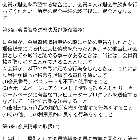
会員が退会を希望する場合には、会員本人が退会手続きを行
ってください。所定の退会手続の終了後に、退会となりま
す。
第5条 (会員資格の喪失及び賠償義務)
1. 会員が、会員資格取得申込の際に虚偽の申告をしたとき、
通信販売による代金支払債務を怠ったとき、その他当社が会
員として不適当と認める事由があるときは、当社は、会員資
格を取り消すことができることとします。
2. 会員が、以下の各号に定める行為をしたときは、これによ
り当社が被った損害を賠償する責任を負います。
(1)会員番号、パスワードを不正に使用すること
(2)当ホームページにアクセスして情報を改ざんしたり、当
ホームページに有害なコンピュータープログラムを送信する
などして、当社の営業を妨害すること
(3)当社が扱う商品の知的所有権を侵害する行為をすること
(4)その他、この利用規約に反する行為をすること
第6条 (会員情報の取扱い)
1. 当社は、原則として会員情報を会員の事前の同意なく第三