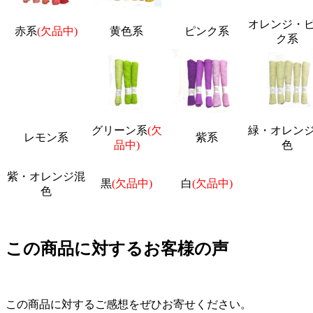
オレンジ・
赤系
(欠品中)
黄色系
ピンク系
ク系
グリーン系
(欠
緑・オレン
レモン系
紫系
品中)
色
紫・オレンジ混
黒
(欠品中)
白
(欠品中)
色
この商品に対するお客様の声
この商品に対するご感想をぜひお寄せください。